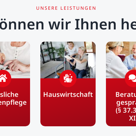
UNSERE LEISTUNGEN
önnen wir Ihnen he
sliche
Hauswirtschaft
Berat
enpflege
gespr
(§ 37.
XI