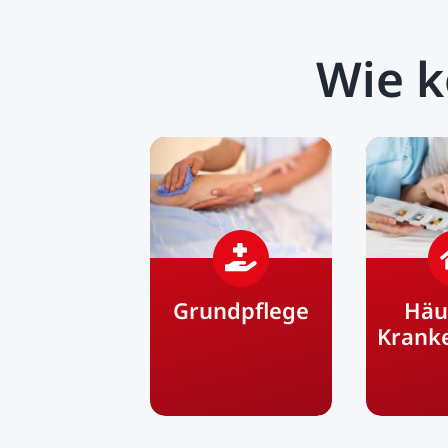
Wie k
Grundpflege
Häu
Krank