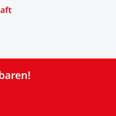
aft
baren!