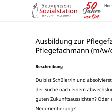
Zum
Ho
Inhalt
springen
Ausbildung zur Pflegef
Pflegefachmann (m/w/
Beschreibung
Du bist Schüler/in und absolviers
der Suche nach einem abwechslun
guten Zukunftsaussichten? Oder s
Neuorientierung?